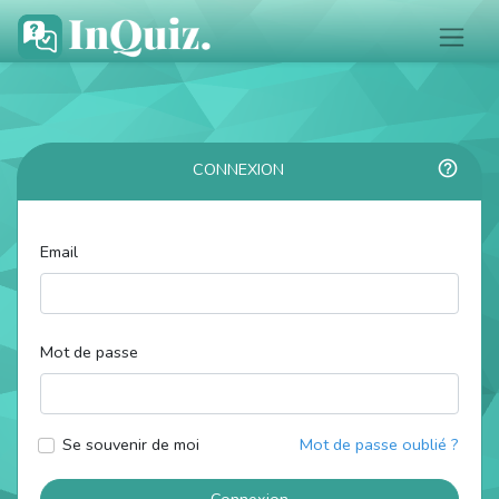
help_outline
CONNEXION
Email
Mot de passe
Se souvenir de moi
Mot de passe oublié ?